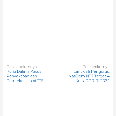
Navigasi
Pos sebelumnya
Pos berikutnya
Polisi Dalami Kasus
Lantik 36 Pengurus,
pos
Penyekapan dan
NasDem NTT Target 4
Pemerkosaan di TTS
Kursi DPR RI 2024