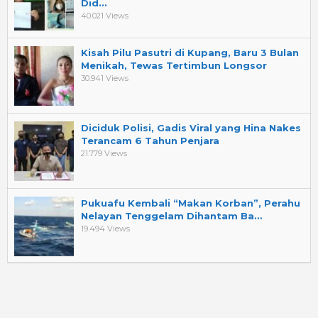
Did…
40.021 Views
Kisah Pilu Pasutri di Kupang, Baru 3 Bulan
Menikah, Tewas Tertimbun Longsor
30.941 Views
Diciduk Polisi, Gadis Viral yang Hina Nakes
Terancam 6 Tahun Penjara
21.779 Views
Pukuafu Kembali “Makan Korban”, Perahu
Nelayan Tenggelam Dihantam Ba…
19.494 Views