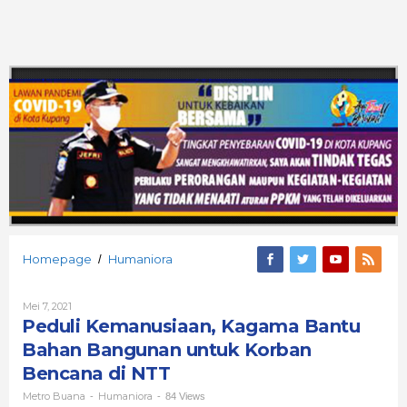
Peduli
Homepage
Humaniora
/
Kemanusiaan,
Kagama
Oleh
Mei 7, 2021
Bantu
Metro
Peduli Kemanusiaan, Kagama Bantu
Bahan
Buana
Bangunan
Bahan Bangunan untuk Korban
untuk
Bencana di NTT
Korban
Bencana
Metro Buana
Humaniora
-
-
84 Views
di